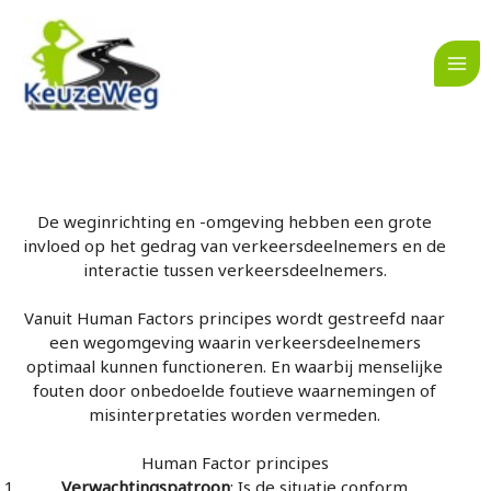
Ga
naar
de
inhoud
De weginrichting en -omgeving hebben een grote
invloed op het gedrag van verkeersdeelnemers en de
interactie tussen verkeersdeelnemers.
Vanuit Human Factors principes wordt gestreefd naar
een wegomgeving waarin verkeersdeelnemers
optimaal kunnen functioneren. En waarbij menselijke
fouten door onbedoelde foutieve waarnemingen of
misinterpretaties worden vermeden.
Human Factor principes
Verwachtingspatroon
: Is de situatie conform