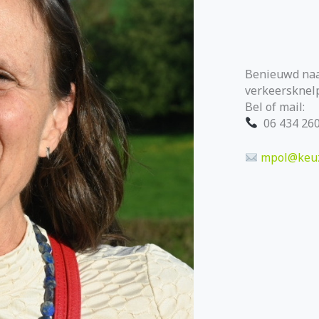
Benieuwd naa
verkeersknel
Bel of mail:
06 434 260
mpol@keuz