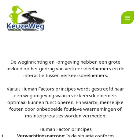
Ga
naar
de
inhoud
De weginrichting en -omgeving hebben een grote
invloed op het gedrag van verkeersdeelnemers en de
interactie tussen verkeersdeelnemers.
Vanuit Human Factors principes wordt gestreefd naar
een wegomgeving waarin verkeersdeelnemers
optimaal kunnen functioneren. En waarbij menselijke
fouten door onbedoelde foutieve waarnemingen of
misinterpretaties worden vermeden.
Human Factor principes
Verwachtingspatroon
: Is de situatie conform